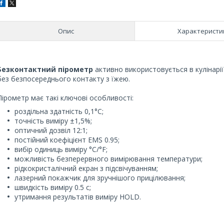
Опис
Характеристи
Безконтактний пірометр
активно використовується в кулінар
без безпосереднього контакту з їжею.
Пірометр має такі ключові особливості:
роздільна здатність 0,1°С;
точність виміру ±1,5%;
оптичний дозвіл 12:1;
постійний коефіцієнт ЕMS 0.95;
вибір одиниць виміру °С/°F;
можливість безперервного вимірювання температури;
рідкокристалічний екран з підсвічуванням;
лазерний покажчик для зручнішого прицілювання;
швидкість виміру 0.5 с;
утримання результатів виміру HOLD.