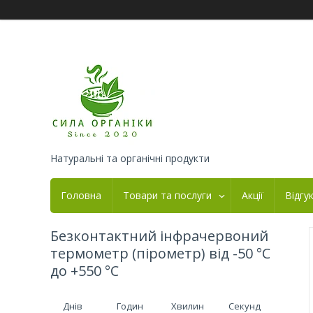
Натуральні та органічні продукти
Головна
Товари та послуги
Акції
Відгу
Безконтактний інфрачервоний
термометр (пірометр) від -50 °C
до +550 °C
Днів
Годин
Хвилин
Секунд