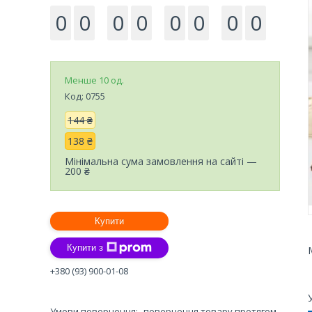
0
0
0
0
0
0
0
0
Менше 10 од.
Код:
0755
144 ₴
138 ₴
Мінімальна сума замовлення на сайті —
200 ₴
Купити
Купити з
+380 (93) 900-01-08
повернення товару протягом