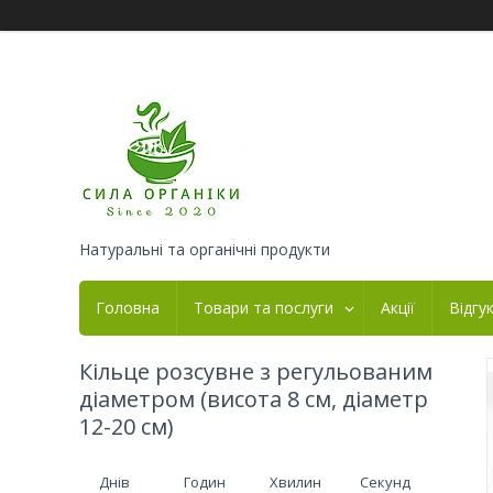
Натуральні та органічні продукти
Головна
Товари та послуги
Акції
Відгу
Кільце розсувне з регульованим
діаметром (висота 8 см, діаметр
12-20 см)
Днів
Годин
Хвилин
Секунд