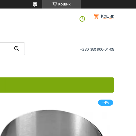
Кошик
Кошик
+380 (93) 900-01-08
і
–4%