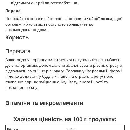
підтримки енергії чи розслаблення.
Порада:
Починайте з невеликої порції — половини чайної ложки, щоб
організм м’яко звик, і поступово збільшуйте до
рекомендованої дози.
Користь
Перевага
Ашваганда у порошку вирізняється натуральністю та м’якою
дією на організм, допомагаючи збалансувати рівень стресу й
підтримати емоційну рівновагу. Завдяки універсальній формі
її легко додавати у будь-які напої та страви, а регулярне
вживання сприяє зміцненню імунітету, енергійності та
покращенню сну.
Вітаміни та мікроелементи
Харчова цінність на 100 г продукту:
Білки:
3.7 г