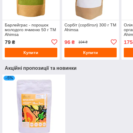
Барлейграс - порошок
Сорбіт (сорбітол) 300 г TM
Олія
молодого ячменю 50 г TM
Ahimsa
орга
Ahimsa
Ahi
79
96
175
₴
₴
104 ₴
Купити
Купити
Акційні пропозиції та новинки
–5%