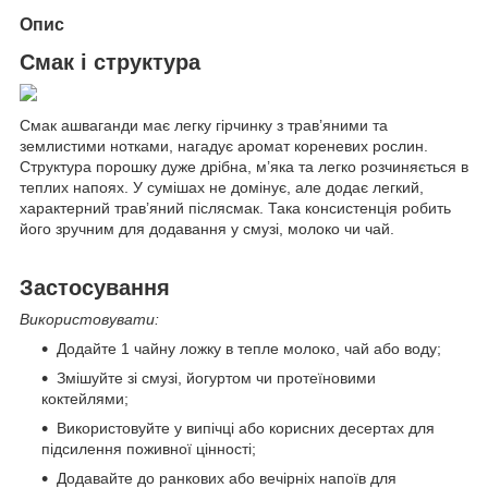
Опис
Смак і структура
Смак ашваганди має легку гірчинку з трав’яними та
землистими нотками, нагадує аромат кореневих рослин.
Структура порошку дуже дрібна, м’яка та легко розчиняється в
теплих напоях. У сумішах не домінує, але додає легкий,
характерний трав’яний післясмак. Така консистенція робить
його зручним для додавання у смузі, молоко чи чай.
Застосування
Використовувати:
Додайте 1 чайну ложку в тепле молоко, чай або воду;
Змішуйте зі смузі, йогуртом чи протеїновими
коктейлями;
Використовуйте у випічці або корисних десертах для
підсилення поживної цінності;
Додавайте до ранкових або вечірніх напоїв для