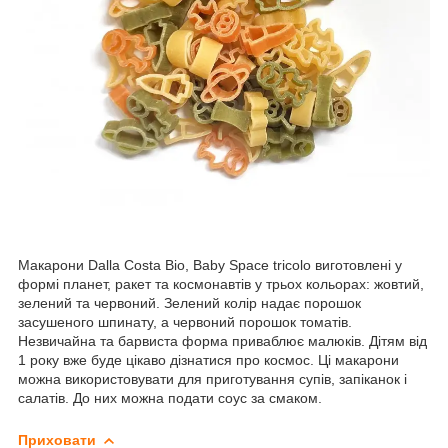
Макарони Dalla Costa Bio, Baby Space tricolo виготовлені у
формі планет, ракет та космонавтів у трьох кольорах: жовтий,
зелений та червоний. Зелений колір надає порошок
засушеного шпинату, а червоний порошок томатів.
Незвичайна та барвиста форма приваблює малюків. Дітям від
1 року вже буде цікаво дізнатися про космос. Ці макарони
можна використовувати для приготування супів, запіканок і
салатів. До них можна подати соус за смаком.
Приховати