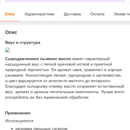
Опис
Характеристики
Доставка
Оплата
Умови п
Опис
Вкус и структура
Сыродавленное льняное масло
имеет характерный
насыщенный вкус с легкой ореховой ноткой и приятной
природной терпкостью. Ее аромат свеж, травянист и хорошо
узнаваем. Консистенция легкая, однородная и шелковистая,
а цвет варьируется от золотисто-желтого до янтарного.
Благодаря холодному отжиму масло сохраняет естественный
вкус, аромат и ценные питательные компоненты. Лучше всего
употреблять ее без термической обработки.
Применение
Используется:
заправка овощных салатов;