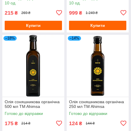
10 од.
10 од.
215
999
₴
₴
269 ₴
1 249 ₴
Купити
Купити
–18%
–14%
Олія соняшникова органічна
Олія соняшникова органічна
500 мл TM Ahimsa
250 мл TM Ahimsa
Готово до відправки
Готово до відправки
175
124
₴
₴
214 ₴
144 ₴