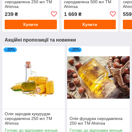
сиродавлена 250 мл TM
сиродавлена 500 мл TM
сиро
Ahimsa
Ahimsa
Аhi
239
1 669
559
₴
₴
Купити
Купити
Акційні пропозиції та новинки
–20%
–20%
Олія зародків кукурудзи
сиродавлена 250 мл TM
Олія фундука сиродавлена
Ahimsa
250 мл TM Ahimsa
Готово до відправки менше
Готово до відправки менше