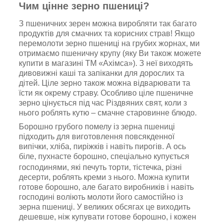
Чим цінне зерно пшениці?
З пшеничних зерен можна виробляти так багато
продуктів для смачних та корисних страв! Якщо
перемолоти зерно пшениці на грубих жорнах, ми
отримаємо пшеничну крупу (яку Ви також можете
купити в магазині ТМ «Ахімса»). З неї виходять
дивовижні каші та запіканки для дорослих та
дітей. Ціле зерно також можна відварювати та
їсти як окрему страву. Особливо ціле пшеничне
зерно цінується під час Різдвяних свят, коли з
нього роблять кутю – смачне старовинне блюдо.
Борошно грубого помелу із зерна пшениці
підходить для виготовлення повсякденної
випічки, хліба, пиріжків і навіть пирогів. А ось
біле, пухнасте борошно,
спеціально купується
господинями, які печуть торти, тістечка, різні
десерти, роблять креми з нього. Можна купити
готове борошно, але багато виробників і навіть
господині воліють молоти його самостійно із
зерна пшениці. У великих обсягах це виходить
дешевше, ніж купувати готове борошно, і кожен