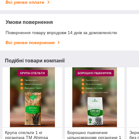
Всі умови оплати
Умови повернення
Повернення товару впродовж 14 днів за домовленістю
Всі умови повернення
Подібні товари компанії
Крупа спельти 1 кг
Борошно пшеничне
Зерн
органічна ТМ Ahimsa
цільнозернове органічне 1
без 