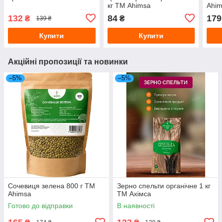
кг ТМ Ahimsa
Ahi
132
84
179
₴
₴
139 ₴
Купити
Купити
Акційні пропозиції та новинки
–5%
–5%
Сочевиця зелена 800 г TM
Зерно спельти органічне 1 кг
Ahimsa
ТМ Ахімса
Готово до відправки
В наявності