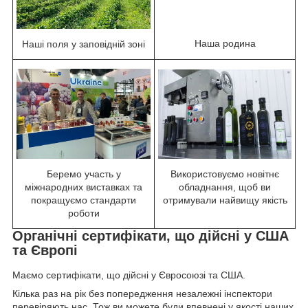
Наша родина
Наші поля у заповідній зоні
Беремо участь у
Використовуємо новітнє
міжнародних виставках та
обладнання, щоб ви
покращуємо стандарти
отримували найвищу якість
роботи
Органічні сертифікати, що дійсні у США
та Європі
Маємо сертифікати, що дійсні у Євросоюзі та США.
Кілька раз на рік без попередження незалежні інспектори
перевіряють нас. Тож ви можете буди впевнені у якості наших