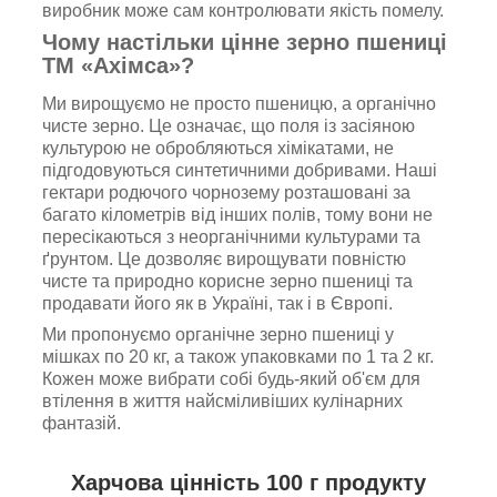
виробник може сам контролювати якість помелу.
Чому настільки цінне зерно пшениці
ТМ «Ахімса»?
Ми вирощуємо не просто пшеницю, а органічно
чисте зерно. Це означає, що поля із засіяною
культурою не обробляються хімікатами, не
підгодовуються синтетичними добривами. Наші
гектари родючого чорнозему розташовані за
багато кілометрів від інших полів, тому вони не
пересікаються з неорганічними культурами та
ґрунтом. Це дозволяє вирощувати повністю
чисте та природно корисне зерно пшениці та
продавати його як в Україні, так і в Європі.
Ми пропонуємо органічне зерно пшениці у
мішках по 20 кг, а також упаковками по 1 та 2 кг.
Кожен може вибрати собі будь-який об'єм для
втілення в життя найсміливіших кулінарних
фантазій.
Харчова цінність 100 г продукту