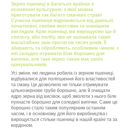
Зерно пшениці в багатьох країнах є
основною культурою, з якої можна
приготувати так багато смачних страв!
Сучасна пшениця відрізняється від давньої,
початкової, своїми якостями та зовнішнім
виглядом. Крім пшениці, ми вирощуємо ще й
спельту, або полбу, яка не зазнавала таких
масштабних змін протягом тисяч років. Її
збирають та обробляють особливим чином, з
неї складно отримати біле борошно для
випічки, але таке зерно також має своїх
шанувальників.
Усі зміни, які людина робила із зерном пшениці,
відбувалися для поліпшення його властивостей
та смаку. Це дозволило не тільки отримувати
цільнозернове грубе борошно, але й очищати
ядро зерна від висівок, щоб змолоти з нього біле
пухнасте борошно для солодкої випічки. Саме це
борошно стало таким популярним останнім
часом, і в основному для його виробництва і
вирощується стільки пшениці в нашій країні та за
кордоном.