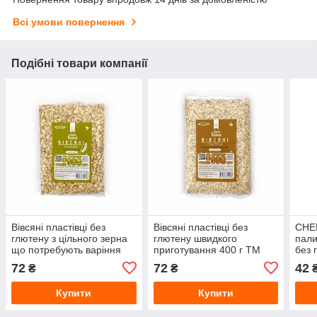
Всі умови повернення
Подібні товари компанії
Вівсяні пластівці без
Вівсяні пластівці без
СНЕК
глютену з цільного зерна
глютену швидкого
пали
що потребують варіння
приготування 400 г TM
без 
400 г TM Healthy
Healthy Generation
Heal
72
72
42
₴
₴
Generation
Купити
Купити