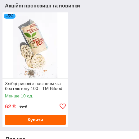
Акційні пропозиції та новинки
–5%
Хлібці рисові з насінням чіа
без глютену 100 г ТМ Bifood
Менше 10 од.
62
₴
65 ₴
Купити