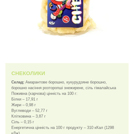
CНЕКОЛИКИ
Склад:
Амарантове борошно, кукурудзяне борошно,
борошно насіння розторопші знежирене, сіль гімалайська
Поживна (харчова) цінність на 100 г:
Білки – 17,91 г
Жири – 0,98 г
Вуглеводи – 52,77 г
Клітковина – 3,87 г
Сіль – 0,15 г
Енергетична цінність на 100 г продукту – 310 кКал (1298
кДж)