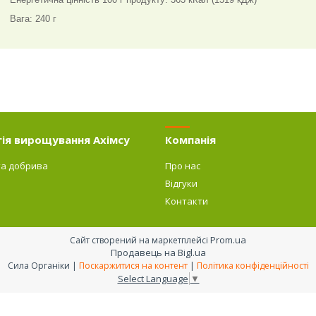
Вага: 240 г
ія вирощування Ахімсу
Компанія
та добрива
Про нас
Відгуки
Контакти
Prom.ua
Сайт створений на маркетплейсі
Продавець на Bigl.ua
Сила Органіки |
Поскаржитися на контент
|
Політика конфіденційності
Select Language
▼