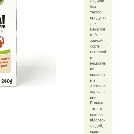
людини
без
такого
продукту
, як
макарон
и. Але
звичайні
сорти
макароні
в
неможли
во
включит
и в
дієтичне
харчува
ння.
Більше
того, є
певний
відсоток
людей,
яким