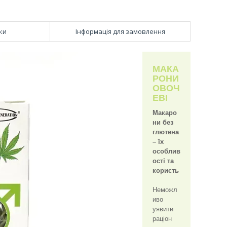
ки
Інформація для замовлення
МАКА
РОНИ
ОВОЧ
ЕВІ
Макаро
ни без
глютена
– їх
особлив
ості та
користь
Неможл
иво
уявити
раціон