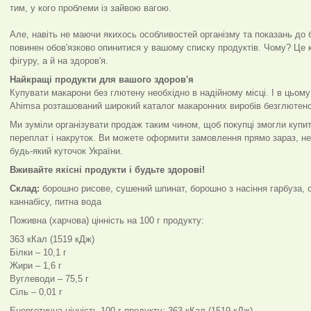
тим, у кого проблеми із зайвою вагою.
Але, навіть не маючи якихось особливостей організму та показань до 
повинен обов'язково опинитися у вашому списку продуктів. Чому? Це 
фігуру, а й на здоров'я.
Найкращі продукти для вашого здоров'я
Купувати макарони без глютену необхідно в надійному місці. І в цьому
Ahimsa розташований широкий каталог макаронних виробів безглютено
Ми зуміли організувати продаж таким чином, щоб покупці змогли купит
переплат і накруток. Ви можете оформити замовлення прямо зараз, не
будь-який куточок України.
Вживайте якісні продукти і будьте здорові!
Склад:
борошно рисове, сушений шпинат, борошно з насіння гарбуза, су
каннабісу, питна вода
Поживна (харчова) цінність на 100 г продукту:
363 кКал (1519 кДж)
Білки – 10,1 г
Жири – 1,6 г
Вуглеводи – 75,5 г
Сіль – 0,01 г
Енергетична цінність 100 г продукту: 363 кКал (1519 кДж)