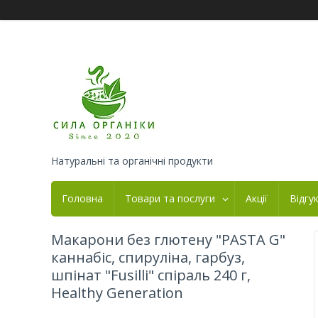
Натуральні та органічні продукти
Головна
Товари та послуги
Акції
Відгу
Макарони без глютену "PASTA G"
каннабіс, спируліна, гарбуз,
шпінат "Fusilli" спіраль 240 г,
Healthy Generation