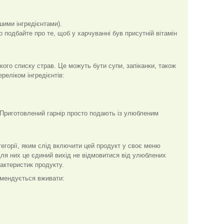
шими інгредієнтами).
о подбайте про те, щоб у харчуванні був присутній вітамін
ого списку страв. Це можуть бути супи, запіканки, також
реліком інгредієнтів:
 Приготовлений гарнір просто подають із улюбленим
тегорії, яким слід включити цей продукт у своє меню
ля них це єдиний вихід не відмовитися від улюблених
рактеристик продукту.
омендується вживати: