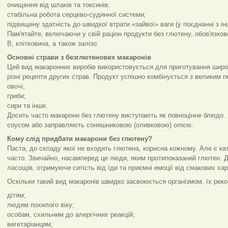
очищення від шлаків та токсинів;
стабільна робота серцево-судинної системи;
підвищену здатність до швидкої втрати «зайвої» ваги (у поєднанні з ін
Пам'ятайте, включаючи у свій раціон продукти без глютену, обов'язков
В, клітковина, а також залізо.
Основні страви з безглютенових макаронів
Цей вид макаронних виробів використовується для приготування широк
різні рецепти других страв. Продукт успішно комбінується з великим пе
овочі,
гриби;
сири та інше.
Досить часто макарони без глютену виступають як повноцінне блюдо.
соусом або заправляють соняшниковою (оливковою) олією.
Кому слід придбати макарони без глютену?
Паста, до складу якої не входить глютена, корисна кожному. Але є ка
часто. Звичайно, насамперед це люди, яким протипоказаний глютен. Д
ласощів, отримуючи ситість від їди та приємні емоції від смакових ха
Оскільки такий вид макаронів швидко засвоюється організмом, їх рек
дітям;
людям похилого віку;
особам, схильним до алергічних реакцій;
вегетаріанцям;