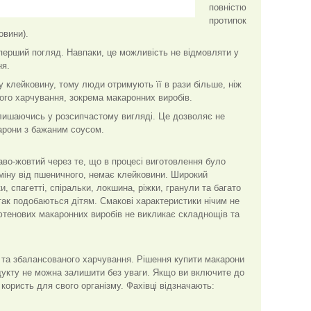
повністю
протипок
овини).
 перший погляд. Навпаки, це можливість не відмовляти у
ня.
у клейковину, тому люди отримують її в рази більше, ніж
ого харчування, зокрема макаронних виробів.
алишаючись у розсипчастому вигляді. Це дозволяє не
арони з бажаним соусом.
раво-жовтий через те, що в процесі виготовлення було
міну від пшеничного, немає клейковини. Широкий
 спагетті, спіральки, локшина, ріжки, гранули та багато
 так подобаються дітям. Смакові характеристики нічим не
тенових макаронних виробів не викликає складнощів та
о та збалансованого харчування. Рішення купити макарони
одукту не можна залишити без уваги. Якщо ви включите до
користь для свого організму. Фахівці відзначають: