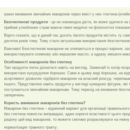
азано вживання звичайних макаронів через вміст у них глютена (клейк
Безглютенові продукти
- це не новомодна дієта, як може здатися на
прийомі улюблених страв маючи певні медичні чи фізіологічні показан
Варто сказати, що в даний час досить багато продуктів містить ту сам
десятки років тому. Тому стало актуальним використання безглютенов
Важливо! Безглютенові макарони не злипаються в процесі варіння, з
використовувати оливкову або вершкове масло, а одразу змішати мак
Особливості макаронів без глютену
Такі продукти легко дізнатися навіть на вигляд. Зазвичай їх колір яск
використано кукурудзяне борошно. Саме в цьому виді борошна, на від
асортимент дозволяє підібрати макарони на власний розсуд: черепашки,
іншого. Представлені навіть продукти у вигляді кумедних фігурок, які
поступаються звичайним макаронам. Тому перехід на вживання безглю
заперечень.
Користь вживання макаронів без глютена?
Макарони без глютена – відмінний варіант для організації правильног
без глютена повністю виправдані, адже корисні властивості цього пр
раціону цей вид макаронів, то можете сміливо розраховувати на певну 
нормалізацію травного тракту;