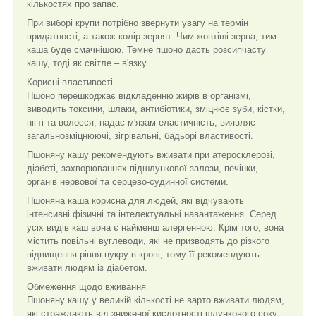
кількостях про запас.
При виборі крупи потрібно звернути увагу на термін
придатності, а також колір зернят. Чим жовтіші зерна, тим
каша буде смачнішою. Темне пшоно дасть розсипчасту
кашу, тоді як світле – в'язку.
Корисні властивості
Пшоно перешкоджає відкладенню жирів в організмі,
виводить токсини, шлаки, антибіотики, зміцнює зуби, кістки,
нігті та волосся, надає м'язам еластичність, виявляє
загальнозміцнюючі, зігрівальні, бадьорі властивості.
Пшоняну кашу рекомендують вживати при атеросклерозі,
діабеті, захворюваннях підшлункової залози, печінки,
органів нервової та серцево-судинної системи.
Пшоняна каша корисна для людей, які відчувають
інтенсивні фізичні та інтелектуальні навантаження. Серед
усіх видів каш вона є найменш алергенною. Крім того, вона
містить повільні вуглеводи, які не призводять до різкого
підвищення рівня цукру в крові, тому її рекомендують
вживати людям із діабетом.
Обмеження щодо вживання
Пшоняну кашу у великій кількості не варто вживати людям,
які страждають від зниженої кислотності шлункового соку,