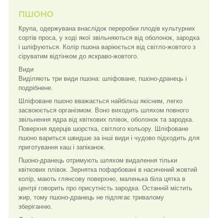
ПШОНО
Крупа, одержувана внаслідок переробки плодів культурних
сортів проса, у ході якої звільняються від оболонок, зародка
і шліфуються. Колір пшона варіюється від світло-жовтого з
сіруватим відтінком до яскраво-жовтого.
Види
Виділяють три види пшона: шліфоване, пшоно-дранець і
подрібнене.
Шліфоване пшоно вважається найбільш якісним, легко
засвоюється організмом. Воно виходить шляхом повного
звільнення ядра від квіткових плівок, оболонок та зародка.
Поверхня ядерців шорстка, світлого кольору. Шліфоване
пшоно вариться швидше за інші види і чудово підходить для
приготування каш і запіканок.
Пшоно-дранець отримують шляхом видалення тільки
квіткових плівок. Зернятка пофарбовані в насичений жовтий
колір, мають глянсову поверхню, маленька біла цятка в
центрі говорить про присутність зародка. Останній містить
жир, тому пшоно-дранець не підлягає тривалому
зберіганню.