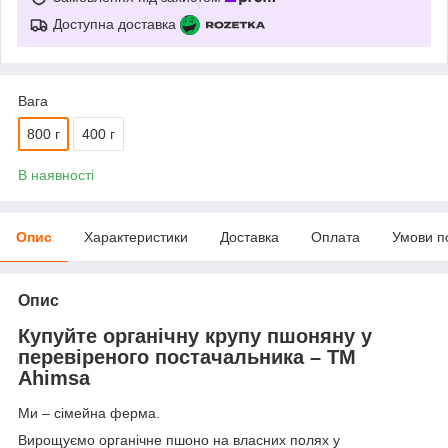
Доступна доставка
Вага
800 г
400 г
В наявності
Опис
Характеристики
Доставка
Оплата
Умови п
Опис
Купуйте органічну крупу пшоняну у
перевіреного постачальника – TM
Ahimsa
Ми – сімейна ферма.
Вирощуємо органічне пшоно на власних полях у