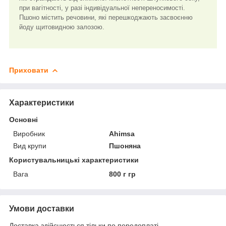
при вагітності, у разі індивідуальної непереносимості.
Пшоно містить речовини, які перешкоджають засвоєнню
йоду щитовидною залозою.
Приховати
Характеристики
Основні
Виробник
Ahimsa
Вид крупи
Пшоняна
Користувальницькі характеристики
Вага
800 г гр
Умови доставки
Доставка здійснюється тільки по передоплаті.