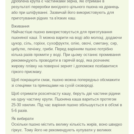
Дроблена крупа є частинками зерна, які отримані в
результаті переробки вихідного цільного пшона на дранець
або при шліфуванні. Зазвичай його використовують для
приготування рідких та в'язких каш.
Вживання
Найчастіше пшоно використовується для приготування
пшоняної каші. Її можна варити на воді або молоці, додаючи
цукор, сіль, горіхи, сухофрукти, олію, овочі, сметану, сир,
цибулю, печінку, гриби. Перед варінням пшоно потрібно
кілька разів промити у воді. При цьому останнє промивання
рекомендують проводити в гарячій воді, яка розчиняє
жирову плівку на поверхні зернят і допоможе позбавитися
гіркого присмаку.
Щоб покращити смак, пшоно можна попередньо обсмажити
зі спеціями та прянощами на сухій сковороді.
Щоб отримати розсипчасту кашу, беруть дві частини рідини
на одну частину крупи. Пшоняна каша вариться протягом
25-30 хвилин. Під час варіння пшоно збільшується в об'ємі в
5-6 разів.
Як вибирати
Оскільки пшоно містить велику кількість жирів, воно швидко
гіркує. Тому його не рекомендують купувати у великих