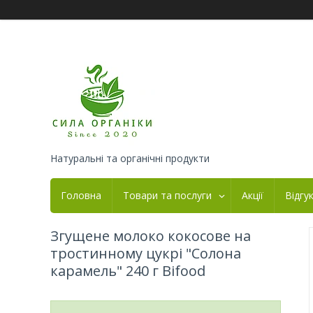
Натуральні та органічні продукти
Головна
Товари та послуги
Акції
Відгу
Згущене молоко кокосове на
тростинному цукрі "Солона
карамель" 240 г Bifood