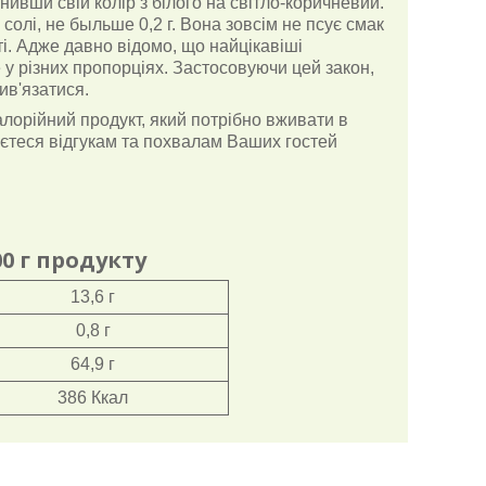
нивши свій колір з білого на світло-коричневий.
 солі, не быльше 0,2 г. Вона зовсім не псує смак
ті. Адже давно відомо, що найцікавіші
у різних пропорціях. Застосовуючи цей закон,
ив'язатися.
алорійний продукт, який потрібно вживати в
уєтеся відгукам та похвалам Ваших гостей
00 г продукту
13,6 г
0,8 г
64,9 г
386 Ккал