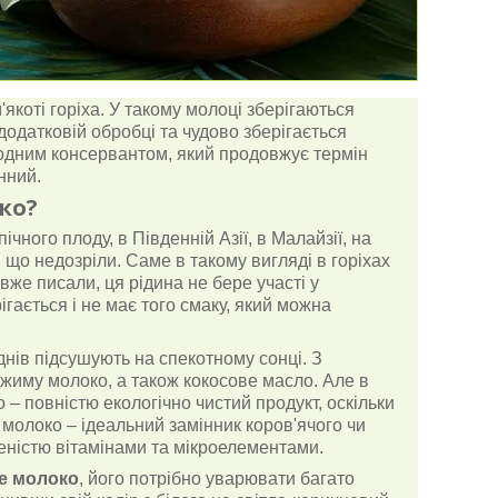
'якоті горіха. У такому молоці зберігаються
додатковій обробці та чудово зберігається
родним консервантом, який продовжує термін
нний.
ко?
пічного плоду, в Південній Азії, в Малайзії, на
 що недозріли. Саме в такому вигляді в горіхах
 вже писали, ця рідина не бере участі у
ігається і не має того смаку, який можна
 днів підсушують на спекотному сонці. З
джиму молоко, а також кокосове масло. Але в
– повністю екологічно чистий продукт, оскільки
молоко – ідеальний замінник коров'ячого чи
вненістю вітамінами та мікроелементами.
е молоко
, його потрібно уварювати багато