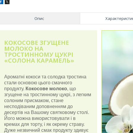
Опис
Характеристи
КО
КОСОВЕ ЗГУЩЕНЕ
МОЛОКО НА
ТРОСТИННОМУ ЦУКРІ
«СОЛОНА КАРАМЕЛЬ»
Ароматні кокоси та солодка тростина
стали основою цього смачного
продукту.
Кокосове молоко
, що
згущене на тростинному цукрі, з легким
солоним присмаком, стане
несподіваним доповненням до
десертів на Вашому святковому столі.
Його можна використовувати і в
кремах для торту, і як окрему страву.
Дуже незвичний смак продукту здивує