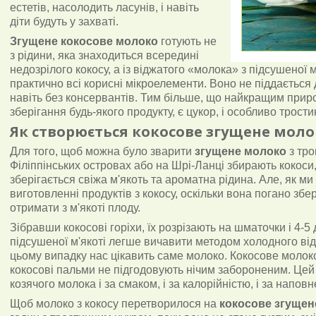
естетів, насолодить ласунів, і навіть
діти будуть у захваті.
Згущене кокосове молоко
готують не
з рідини, яка знаходиться всередині
недозрілого кокосу, а із віджатого «молока» з підсушеної м
практично всі корисні мікроелементи. Воно не піддається 
навіть без консервантів. Тим більше, що найкращим при
зберігання будь-якого продукту, є цукор, і особливо трости
Як створюється кокосове згущене моло
Для того, щоб можна було зварити
згущене молоко
з тро
Філіппінських островах або на Шрі-Ланці збирають кокоси,
зберігається свіжа м'якоть та ароматна рідина. Але, як ми
виготовленні продуктів з кокосу, оскільки вона погано збер
отримати з м'якоті плоду.
Зібравши кокосові горіхи, їх розрізають на шматочки і 4-5
підсушеної м'якоті легше вичавити методом холодного ві
цьому випадку нас цікавить саме молоко. Кокосове молоко 
кокосові пальми не підгодовують нічим забороненим. Цей 
козячого молока і за смаком, і за калорійністю, і за напо
Щоб молоко з кокосу перетворилося на
кокосове згущен