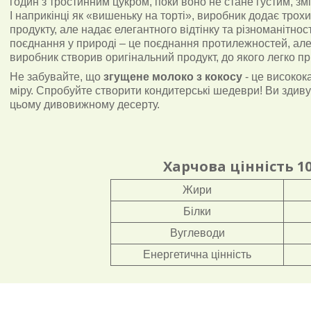
годин з тростинним цукром, поки воно не стане густим, змі
І наприкінці як «вишеньку на торті», виробник додає трохи
продукту, але надає елегантного відтінку та різноманітнос
поєднання у природі – це поєднання протилежностей, але 
виробник створив оригінальний продукт, до якого легко пр
Не забувайте, що
згущене молоко з кокосу
- це високок
міру. Спробуйте створити кондитерські шедеври! Ви здив
цьому дивовижному десерту.
Харчова цінність 1
Жири
Білки
Вуглеводи
Енергетична цінність